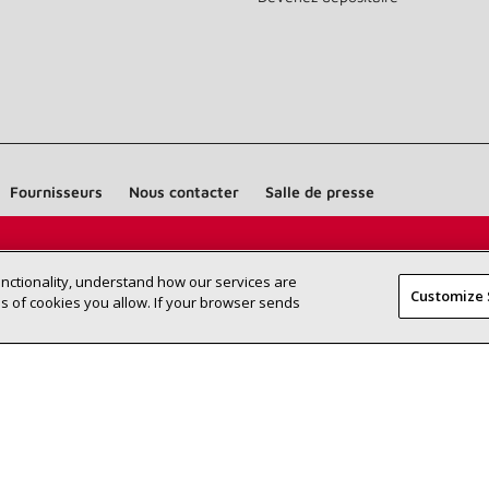
Fournisseurs
Nous contacter
Salle de presse
Trouvez un dépositaire Lennox près
RECHERCHE
unctionality, understand how our services are
DÉPOSITAI
Customize 
de chez vous
 of cookies you allow. If your browser sends
©2026 Lennox International Inc.
Plan du site
Déclaration 