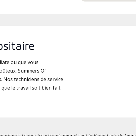
sitaire
iate ou que vous
coûteux, Summers Of
. Nos techniciens de service
que le travail soit bien fait
positaires Lennox (ce « Localisateur ») sont indépendants de Lennox I