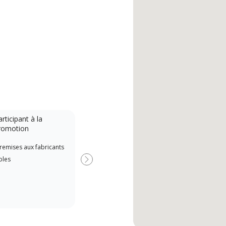
rticipant à la
romotion
remises aux fabricants
bles
Next