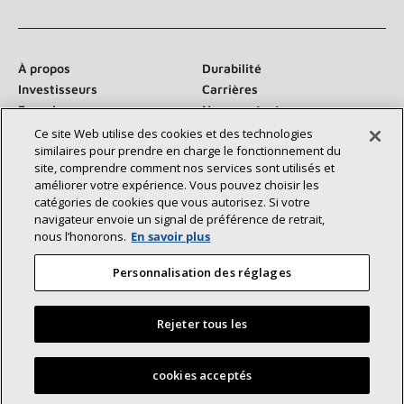
À propos
Durabilité
Investisseurs
Carrières
Fournisseurs
Nous contacter
Salle de presse
Ce site Web utilise des cookies et des technologies
similaires pour prendre en charge le fonctionnement du
site, comprendre comment nos services sont utilisés et
améliorer votre expérience. Vous pouvez choisir les
catégories de cookies que vous autorisez. Si votre
Communiquez avec nous :
navigateur envoie un signal de préférence de retrait,
nous l’honorons.
En savoir plus
Personnalisation des réglages
Rejeter tous les
©2026 Lennox International Inc.
Plan du site
Déclaration d’accessibilité
Confidentialité
Trouvez un dépositaire Lennox près de chez vous
cookies acceptés
Conditions générales