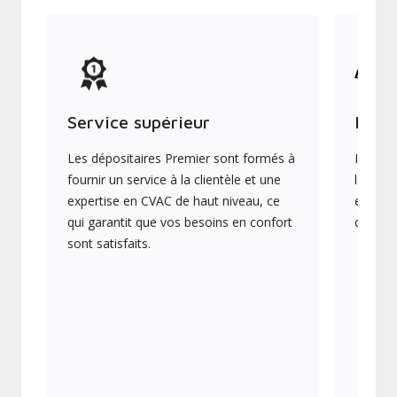
Service supérieur
Produ
Les dépositaires Premier sont formés à
Ils off
fournir un service à la clientèle et une
les plu
expertise en CVAC de haut niveau, ce
en éner
qui garantit que vos besoins en confort
collect
sont satisfaits.