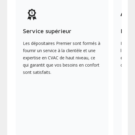
Service supérieur
Produ
Les dépositaires Premier sont formés à
Ils off
fournir un service à la clientèle et une
les plu
expertise en CVAC de haut niveau, ce
en éner
qui garantit que vos besoins en confort
collect
sont satisfaits.