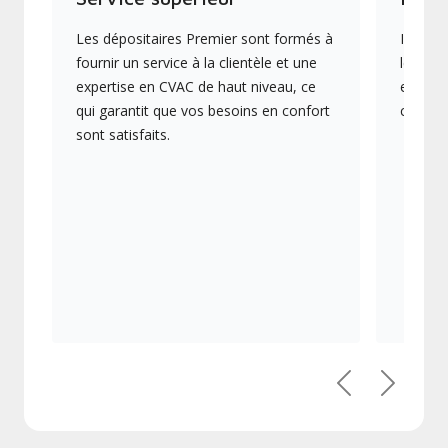
Les dépositaires Premier sont formés à
Ils off
fournir un service à la clientèle et une
les plu
expertise en CVAC de haut niveau, ce
en éner
qui garantit que vos besoins en confort
collect
sont satisfaits.
Précédent
Suivant