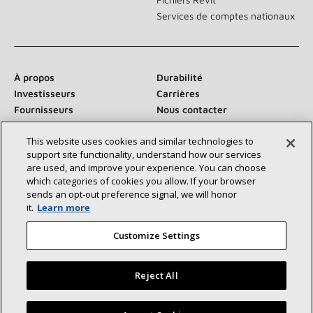
Services de comptes nationaux
À propos
Durabilité
Investisseurs
Carrières
Fournisseurs
Nous contacter
Salle de presse
This website uses cookies and similar technologies to
support site functionality, understand how our services
are used, and improve your experience. You can choose
which categories of cookies you allow. If your browser
Communiquez avec nous :
sends an opt‑out preference signal, we will honor
it.
Learn more
Customize Settings
Reject All
©2026 Lennox International Inc.
Plan du site
Déclaration d’accessibilité
Confidentialité
Trouvez un dépositaire Lennox près de chez vous