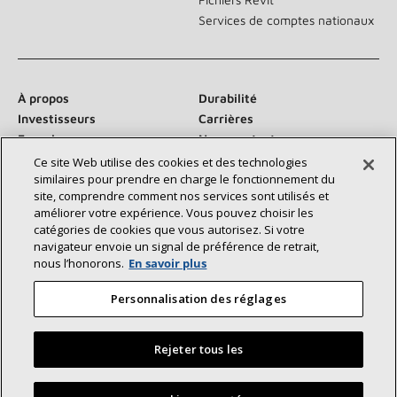
Services de comptes nationaux
À propos
Durabilité
Investisseurs
Carrières
Fournisseurs
Nous contacter
Salle de presse
Ce site Web utilise des cookies et des technologies
similaires pour prendre en charge le fonctionnement du
site, comprendre comment nos services sont utilisés et
améliorer votre expérience. Vous pouvez choisir les
catégories de cookies que vous autorisez. Si votre
Communiquez avec nous :
navigateur envoie un signal de préférence de retrait,
nous l’honorons.
En savoir plus
Personnalisation des réglages
Rejeter tous les
©2026 Lennox International Inc.
Plan du site
Déclaration d’accessibilité
Confidentialité
Trouvez un dépositaire Lennox près de chez vous