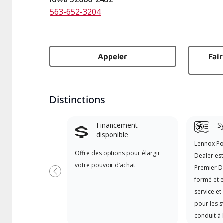
563-652-3204
Appeler
Fai
Distinctions
Financement
S
disponible
Lennox P
Offre des options pour élargir
Dealer es
votre pouvoir d’achat
Premier D
Précédent
formé et e
service et
pour les 
conduit à 