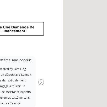
re Une Demande De
Financement
ystème sans conduit
Participant à la
promotion
owered by Samsung
Offre des remises aux fabricants
t un dépositaire Lennox
si disponibles
ealer spécialement
Suivant
ngagé à fournir un
 une assistance experts
systèmes système sans
haute efficacité.