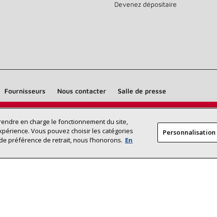
Devenez dépositaire
Fournisseurs
Nous contacter
Salle de presse
Trouvez un dépositaire Lennox près
prendre en charge le fonctionnement du site,
RECHERCHE
xpérience. Vous pouvez choisir les catégories
Personnalisation
DÉPOSITAI
de chez vous
de préférence de retrait, nous l’honorons.
En
©2026 Lennox International Inc.
Plan du site
Déclaration 