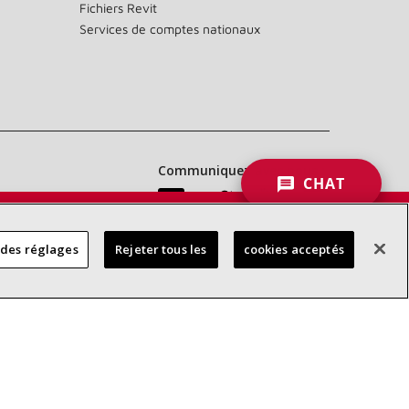
Fichiers Revit
Services de comptes nationaux
Communiquez avec nous :
CHAT
 DES
 des réglages
Rejeter tous les
cookies acceptés
RES
d’accessibilité
Confidentialité
Conditions générales