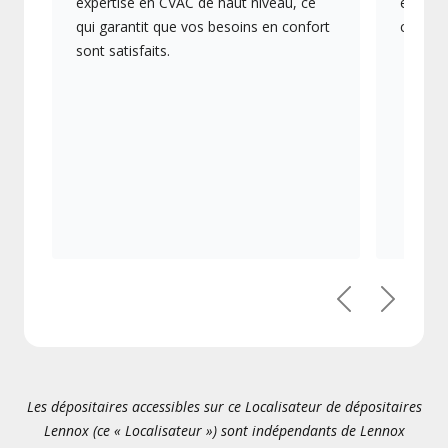
expertise en CVAC de haut niveau, ce
en éner
qui garantit que vos besoins en confort
collect
sont satisfaits.
Précédent
Suivant
Les dépositaires accessibles sur ce Localisateur de dépositaires
Lennox (ce « Localisateur ») sont indépendants de Lennox