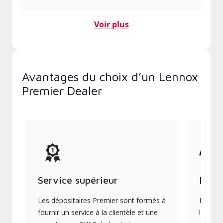
Voir plus
Avantages du choix d’un Lennox
Premier Dealer
Service supérieur
Produ
Les dépositaires Premier sont formés à
Ils off
fournir un service à la clientèle et une
les plu