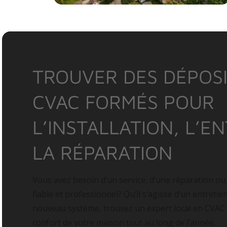
TROUVER DES DÉPOSI
CVAC FORMÉS POUR
L’INSTALLATION, L’E
LA RÉPARATION
Vous avez besoin d’un service, d’une réparation ou
fiable et professionnel? Qu’il s’agisse d’un entretie
nouveau système, trouvez un expert local en CVAC
confort de votre maison tout au long de l’année.