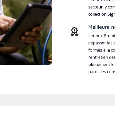
secteur, y co
collection Si
Meilleure n
Lennox Premie
dépasser les a
formés à la con
l’entretien d
pleinement leu
parmi les co