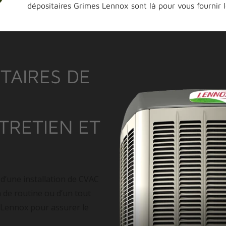
dépositaires Grimes Lennox sont là pour vous fournir 
TAIRES DE
NTRETIEN ET
 d’une installation de CVAC
n de routine ou d’un tout
 Lennox pour assurer le