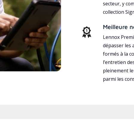
secteur, y co
collection Si
Meilleure n
Lennox Premie
dépasser les a
formés à la con
l’entretien d
pleinement leu
parmi les co