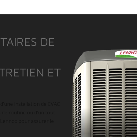
TAIRES DE
NTRETIEN ET
 d’une installation de CVAC
n de routine ou d’un tout
 Lennox pour assurer le