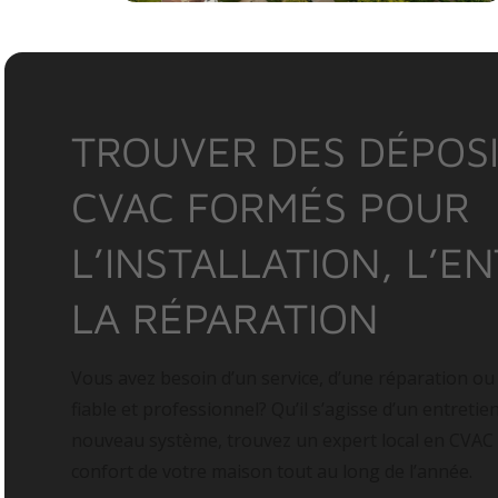
TROUVER DES DÉPOSI
CVAC FORMÉS POUR
L’INSTALLATION, L’E
LA RÉPARATION
Vous avez besoin d’un service, d’une réparation ou
fiable et professionnel? Qu’il s’agisse d’un entretie
nouveau système, trouvez un expert local en CVAC
confort de votre maison tout au long de l’année.