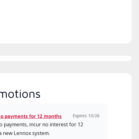
tallation, la conception, la
unication et l’entretien.
motions
Expires 10/26
no payments for 12 months
 payments, incur no interest for 12
a new Lennox system.