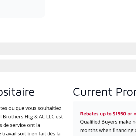
efficiency mini-split systems.
l’ins
comm
sitaire
Current Pro
tes ou que vous souhaitiez
Rebates up to $1550 or 
l Brothers Htg & AC LLC est
Qualified Buyers make no
 de service ont la
months when financing 
travail soit bien fait dès la