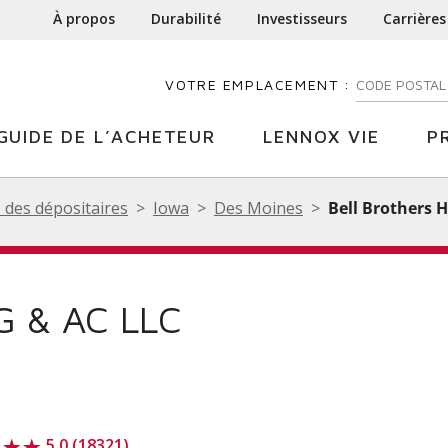
À propos
Durabilité
Investisseurs
Carrières
VOTRE EMPLACEMENT :
ENTREZ VOTR
GUIDE DE L’ACHETEUR
LENNOX VIE
P
 des dépositaires
Iowa
Des Moines
Bell Brothers 
 & AC LLC
5.0 (18321)