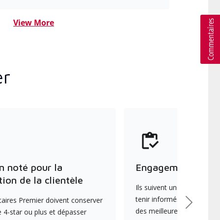
View More
er
n noté pour la
Engagement envers
tion de la clientèle
Ils suivent une formation 
tenir informés des dernièr
aires Premier doivent conserver
Suivant
des meilleures pratiques e
 4-star ou plus et dépasser