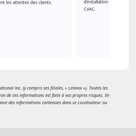
d’installation et d’entreti
 les attentes des clients.
CVAC.
onal Inc. (y compris ses filiales, « Lennox »). Toutes les
ion de ces informations est faite à vos propres risques. En
sance des informations contenues dans ce Localisateur ou