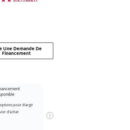
re Une Demande De
Financement
nancement
Système sans conduit
sponible
A Lennox Powered by Samsung
Les 
options pour élargir
Dealer is a Lennox Premier
indé
oir d’achat
Dealer specially trained and
form
Suivant
committed to delivering expert
Lenn
service and support for high-
cours