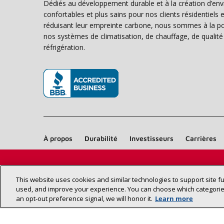
Dédiés au développement durable et à la création d’en
confortables et plus sains pour nos clients résidentiel
réduisant leur empreinte carbone, nous sommes à la poi
nos systèmes de climatisation, de chauffage, de qualité d
réfrigération.
(s’ouvre dans une nouvelle fenêtre)
À propos
Durabilité
Investisseurs
Carrières
This website uses cookies and similar technologies to support site f
used, and improve your experience. You can choose which categories
an opt‑out preference signal, we will honor it.
Learn more