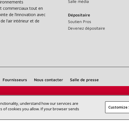
Salle média
vironnements
s et commerciaux tout en
nte de l’innovation avec
Dépositaire
e l’air intérieur et de
Soutien Pros
Devenez dépositaire
Fournisseurs
Nous contacter
Salle de presse
Trouvez un dépositaire Lennox près
RECHERCHE
unctionality, understand how our services are
DÉPOSITAI
Customize 
de chez vous
 of cookies you allow. If your browser sends
©2026 Lennox International Inc.
Plan du site
Déclaration 