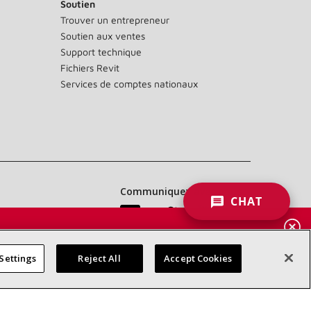
Soutien
Trouver un entrepreneur
Soutien aux ventes
Support technique
Fichiers Revit
Services de comptes nationaux
Communiquez avec nous :
CHAT
 DES
RES
Settings
Reject All
Accept Cookies
d’accessibilité
Confidentialité
Conditions générales