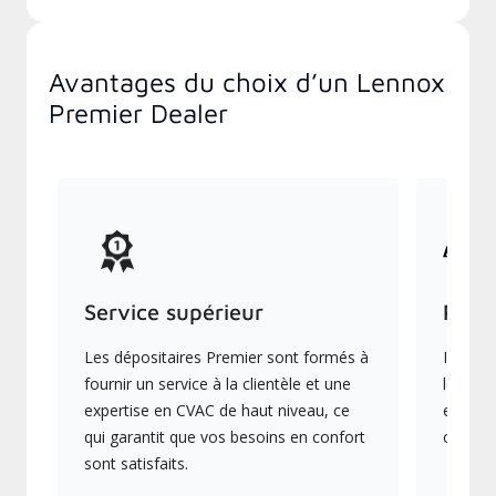
Avantages du choix d’un Lennox
Premier Dealer
Service supérieur
Prod
Les dépositaires Premier sont formés à
Ils off
fournir un service à la clientèle et une
les plu
expertise en CVAC de haut niveau, ce
en éner
qui garantit que vos besoins en confort
collect
sont satisfaits.