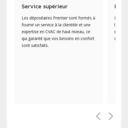
Service supérieur
Produ
Les dépositaires Premier sont formés à
Ils off
fournir un service à la clientèle et une
les plu
expertise en CVAC de haut niveau, ce
en éner
qui garantit que vos besoins en confort
collect
sont satisfaits.
Précédent
Suivant