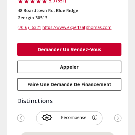
5.0 (551)
48 Boardtown Rd, Blue Ridge
Georgia 30513
(70-6) -6321
https://www.expertsatjthomas.com
Demander Un Rendez-Vous
Appeler
Faire Une Demande De Financement
Distinctions
Récompensé
Précédent
Suivant