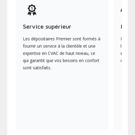
Service supérieur
Produ
Les dépositaires Premier sont formés à
Ils off
fournir un service à la clientèle et une
les plu
expertise en CVAC de haut niveau, ce
en éner
qui garantit que vos besoins en confort
collect
sont satisfaits.