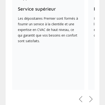
Service supérieur
Prod
Les dépositaires Premier sont formés à
Ils off
fournir un service à la clientèle et une
les plu
expertise en CVAC de haut niveau, ce
en éner
qui garantit que vos besoins en confort
collect
sont satisfaits.
Précédent
Suivant