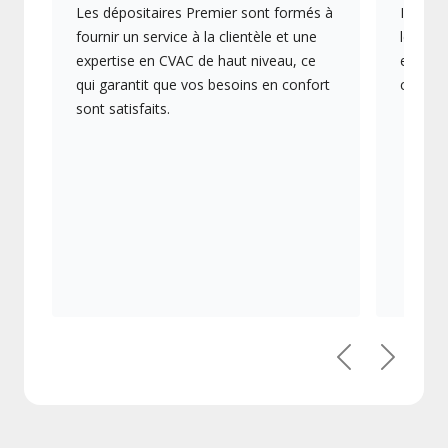
Les dépositaires Premier sont formés à
Ils off
fournir un service à la clientèle et une
les plu
expertise en CVAC de haut niveau, ce
en éner
qui garantit que vos besoins en confort
collect
sont satisfaits.
Précédent
Suivant