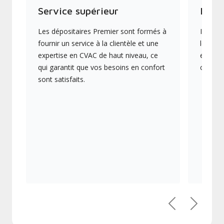
Service supérieur
Produ
Les dépositaires Premier sont formés à
Ils off
fournir un service à la clientèle et une
les plu
expertise en CVAC de haut niveau, ce
en éner
qui garantit que vos besoins en confort
collect
sont satisfaits.
Précédent
Suivant