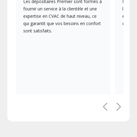
Les dépositaires Premier sont formés à
Ils off
fournir un service à la clientèle et une
les plu
expertise en CVAC de haut niveau, ce
en éner
qui garantit que vos besoins en confort
collect
sont satisfaits.
Précédent
Suivant