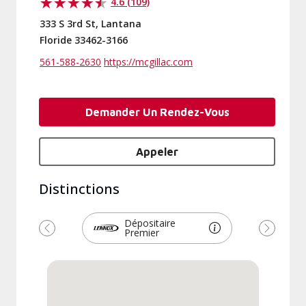
4.6 (109)
333 S 3rd St, Lantana
Floride 33462-3166
561-588-2630
https://mcgillac.com
Demander Un Rendez-Vous
Appeler
Distinctions
Dépositaire
Premier
Précédent
Suivant