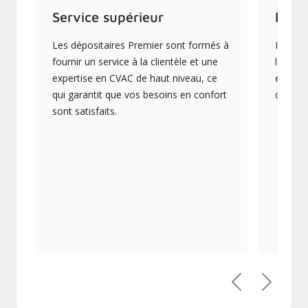
Service supérieur
Prod
Les dépositaires Premier sont formés à
Ils off
fournir un service à la clientèle et une
les plu
expertise en CVAC de haut niveau, ce
en éner
qui garantit que vos besoins en confort
collect
sont satisfaits.
Précédent
Suivant