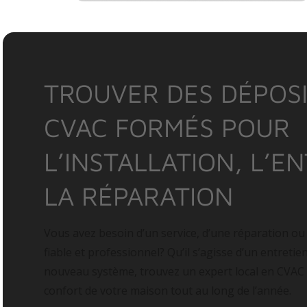
TROUVER DES DÉPOSI
CVAC FORMÉS POUR
L’INSTALLATION, L’E
LA RÉPARATION
Vous avez besoin d’un service, d’une réparation ou
fiable et professionnel? Qu’il s’agisse d’un entretie
nouveau système, trouvez un expert local en CVAC
confort de votre maison tout au long de l’année.