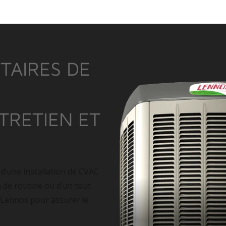
TAIRES DE
NTRETIEN ET
 d’une installation de CVAC
n de routine ou d’un tout
 Lennox pour assurer le