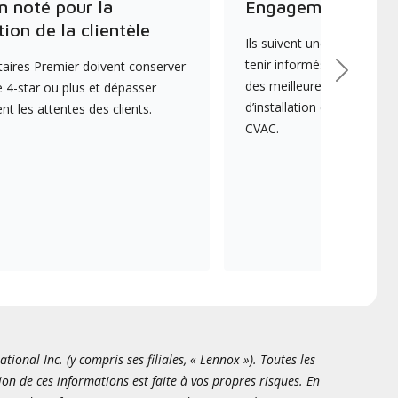
n noté pour la
Engagement envers
tion de la clientèle
Ils suivent une formation 
tenir informés des dernièr
aires Premier doivent conserver
Suivant
des meilleures pratiques e
 4-star ou plus et dépasser
d’installation et d’entreti
 les attentes des clients.
CVAC.
onal Inc. (y compris ses filiales, « Lennox »). Toutes les
ion de ces informations est faite à vos propres risques. En