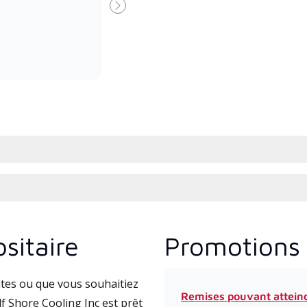
Premier Dealer spécialement
form
Suivant
formé et engagé à fournir un
Lenn
service et une assistance experts
cours
pour les systèmes système sans
l’ins
conduit à haute efficacité.
comm
sitaire
Promotions 
tes ou que vous souhaitiez
Remises pouvant attein
f Shore Cooling Inc est prêt