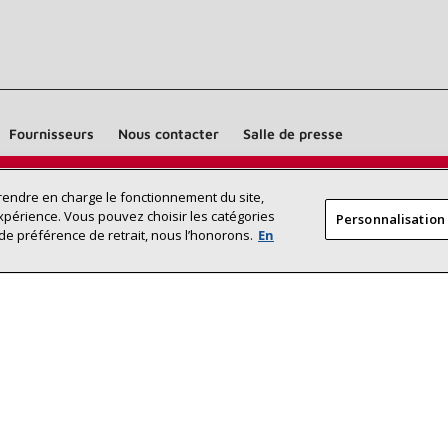
Fournisseurs
Nous contacter
Salle de presse
Trouvez un dépositaire Lennox près
prendre en charge le fonctionnement du site,
RECHERCHE
xpérience. Vous pouvez choisir les catégories
Personnalisation
DÉPOSITAI
de chez vous
de préférence de retrait, nous l’honorons.
En
©2026 Lennox International Inc.
Plan du site
Déclaration 