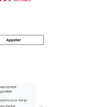
Appeler
nancement
Système sans conduit
sponible
Lennox Powered by Samsung
Les 
options pour élargir
Dealer est un dépositaire Lennox
indé
oir d’achat