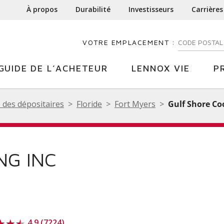
À propos
Durabilité
Investisseurs
Carrières
VOTRE EMPLACEMENT :
ENTREZ VOTR
GUIDE DE L’ACHETEUR
LENNOX VIE
P
 des dépositaires
Floride
Fort Myers
Gulf Shore Coo
NG INC
4.9 (7224)