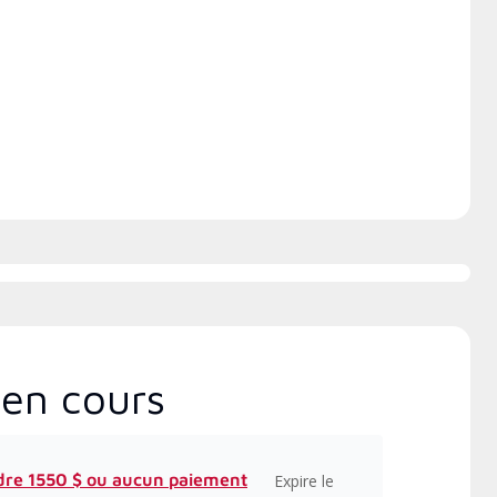
ations usine de 20 heures de
ox , qui comprennent des
 intensifs et à jour sur
tallation, la conception, la
unication et l’entretien.
en cours
dre 1550 $ ou aucun paiement
Expire le