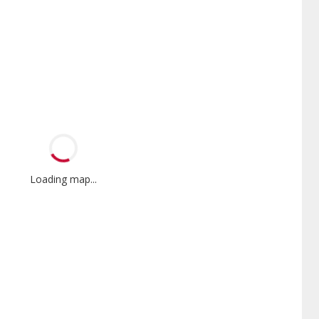
Loading map...
Formé en usine
Participant à la
promotion
dépositaires Lennox
Offre des remises aux fabricants
pendants qui ont suivi les
si disponibles