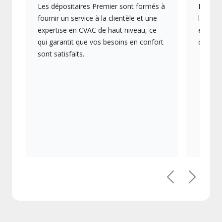
Les dépositaires Premier sont formés à
Ils off
fournir un service à la clientèle et une
les plu
expertise en CVAC de haut niveau, ce
en éner
qui garantit que vos besoins en confort
collect
sont satisfaits.
Précédent
Suivant