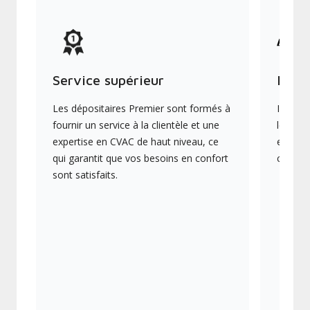
Service supérieur
Produ
Les dépositaires Premier sont formés à
Ils off
fournir un service à la clientèle et une
les plu
expertise en CVAC de haut niveau, ce
en éner
qui garantit que vos besoins en confort
collect
sont satisfaits.