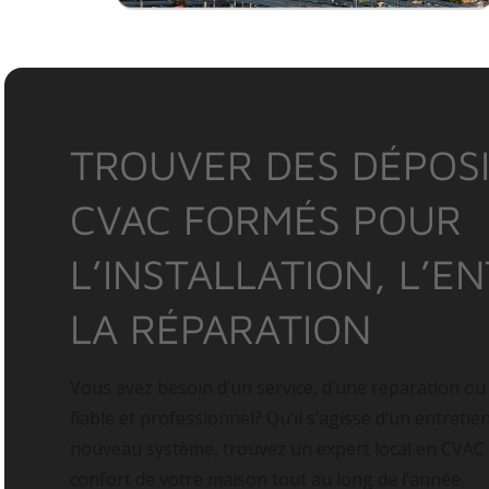
TROUVER DES DÉPOSI
CVAC FORMÉS POUR
L’INSTALLATION, L’E
LA RÉPARATION
Vous avez besoin d’un service, d’une réparation ou
fiable et professionnel? Qu’il s’agisse d’un entretie
nouveau système, trouvez un expert local en CVAC
confort de votre maison tout au long de l’année.