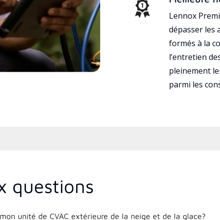
Lennox Premie
dépasser les a
formés à la con
l’entretien d
pleinement leu
parmi les co
x questions
on unité de CVAC extérieure de la neige et de la glace?