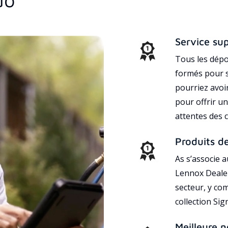
Service su
Tous les dépo
formés pour s
pourriez avoi
pour offrir un
attentes des c
Produits d
As s’associe 
Lennox Dealer
secteur, y co
collection Si
Meilleure n