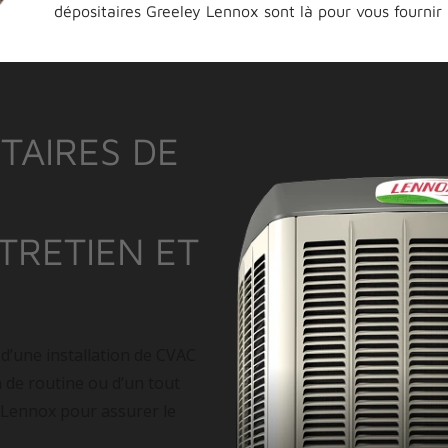
dépositaires Greeley Lennox sont là pour vous fournir
TAIRES DE
NTRETIEN ET
 d’une installation de CVAC
n de routine ou d’un tout
 Lennox pour assurer le