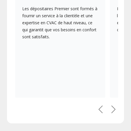
Les dépositaires Premier sont formés à
Ils off
fournir un service à la clientèle et une
les plu
expertise en CVAC de haut niveau, ce
en éner
qui garantit que vos besoins en confort
collect
sont satisfaits.
Précédent
Suivant