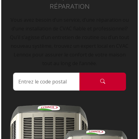
RÉPARATION
Vous avez besoin d’un service, d’une réparation ou
d’une installation de CVAC fiable et professionnel?
Qu’il s’agisse d’un entretien de routine ou d’un tout
nouveau système, trouvez un expert local en CVAC
Lennox pour assurer le confort de votre maison
tout au long de l’année.