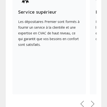
Service supérieur
Produ
Les dépositaires Premier sont formés à
Ils off
fournir un service à la clientèle et une
les plu
expertise en CVAC de haut niveau, ce
en éner
qui garantit que vos besoins en confort
collect
sont satisfaits.
Précédent
Suivant