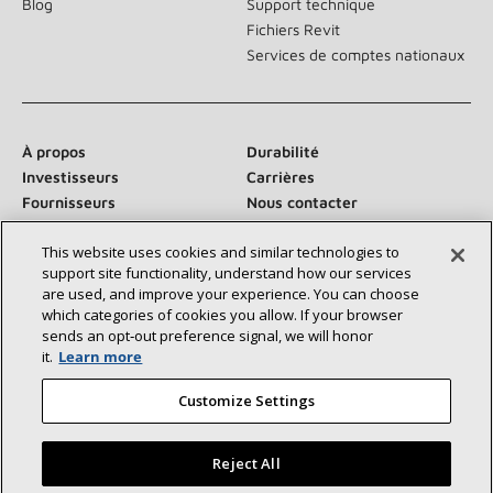
Blog
Support technique
Fichiers Revit
Services de comptes nationaux
À propos
Durabilité
Investisseurs
Carrières
Fournisseurs
Nous contacter
Salle de presse
This website uses cookies and similar technologies to
support site functionality, understand how our services
are used, and improve your experience. You can choose
which categories of cookies you allow. If your browser
Communiquez avec nous :
sends an opt‑out preference signal, we will honor
it.
Learn more
Customize Settings
Reject All
©2026 Lennox International Inc.
Plan du site