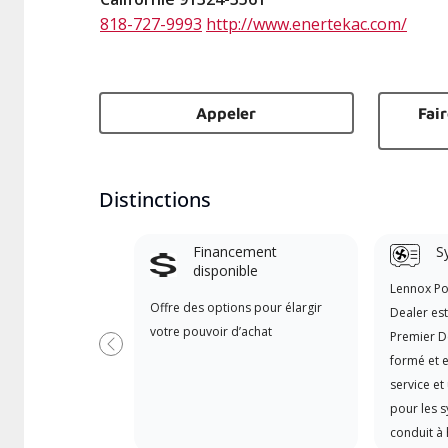
818-727-9993
http://www.enertekac.com/
Appeler
Fai
Distinctions
Financement
S
disponible
Lennox P
Offre des options pour élargir
Dealer es
votre pouvoir d’achat
Premier D
Précédent
formé et e
service et
pour les 
conduit à 