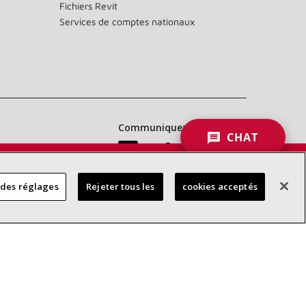
Fichiers Revit
Services de comptes nationaux
Communiquez avec nous :
CHAT
 DES
 des réglages
Rejeter tous les
cookies acceptés
RES
d’accessibilité
Confidentialité
Conditions générales