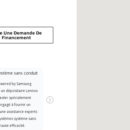
re Une Demande De
Financement
ystème sans conduit
Participant à la
promotion
owered by Samsung
Exce
Offre des remises aux fabricants
t un dépositaire Lennox
Amér
si disponibles
ealer spécialement
Suivant
ngagé à fournir un
 une assistance experts
systèmes système sans
haute efficacité.