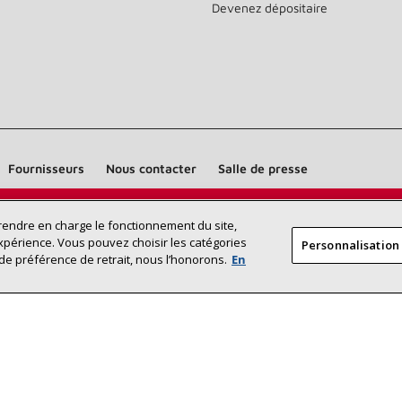
Devenez dépositaire
Fournisseurs
Nous contacter
Salle de presse
Trouvez un dépositaire Lennox près
prendre en charge le fonctionnement du site,
RECHERCHE
xpérience. Vous pouvez choisir les catégories
Personnalisation
DÉPOSITAI
de chez vous
de préférence de retrait, nous l’honorons.
En
©2026 Lennox International Inc.
Plan du site
Déclaration 