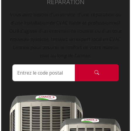
RÉPARATION
Vous avez besoin d’un service, d’une réparation ou
d’une installation de CVAC fiable et professionnel?
Qu’il s’agisse d’un entretien de routine ou d’un tout
nouveau système, trouvez un expert local en CVAC
Lennox pour assurer le confort de votre maison
tout au long de l’année.