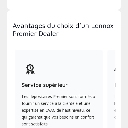
Avantages du choix d’un Lennox
Premier Dealer
Service supérieur
Produ
Les dépositaires Premier sont formés à
Ils off
fournir un service à la clientèle et une
les plu
expertise en CVAC de haut niveau, ce
en éner
qui garantit que vos besoins en confort
collect
sont satisfaits.