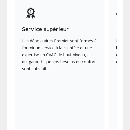
Service supérieur
Produ
Les dépositaires Premier sont formés à
Ils off
fournir un service à la clientèle et une
les plu
expertise en CVAC de haut niveau, ce
en éner
qui garantit que vos besoins en confort
collect
sont satisfaits.