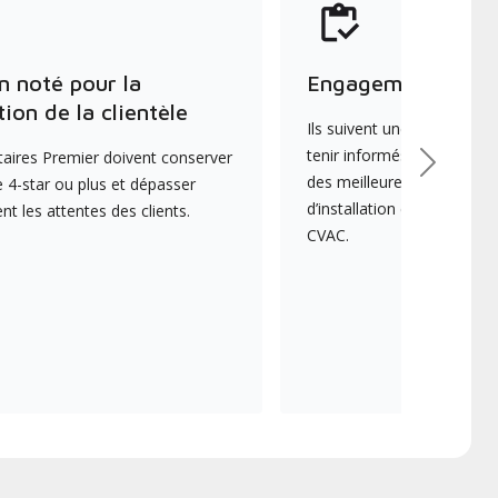
n noté pour la
Engagement envers
tion de la clientèle
Ils suivent une formation 
tenir informés des dernièr
aires Premier doivent conserver
Suivant
des meilleures pratiques e
 4-star ou plus et dépasser
d’installation et d’entreti
 les attentes des clients.
CVAC.