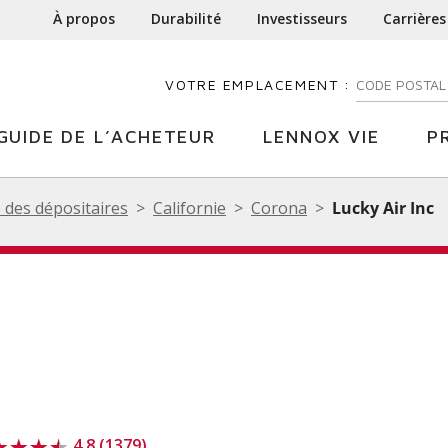
À propos
Durabilité
Investisseurs
Carrières
VOTRE EMPLACEMENT :
ENTREZ VOTR
GUIDE DE L’ACHETEUR
LENNOX VIE
P
 des dépositaires
Californie
Corona
Lucky Air Inc
4.8 (1379)