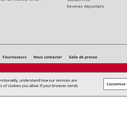
Devenez dépositaire
Fournisseurs
Nous contacter
Salle de presse
Trouvez un dépositaire Lennox près de
SEA
unctionality, understand how our services are
DEA
Customize 
chez vous
 of cookies you allow. If your browser sends
©2026 Lennox International Inc.
Plan du site
Déclaration 