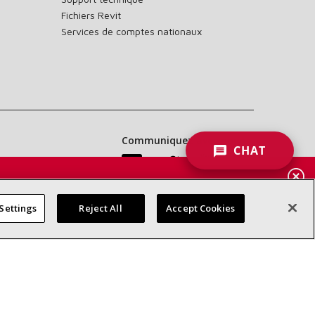
Fichiers Revit
Services de comptes nationaux
Communiquez avec nous :
CHAT
RCH
LERS
Settings
Reject All
Accept Cookies
d’accessibilité
Confidentialité
Conditions générales