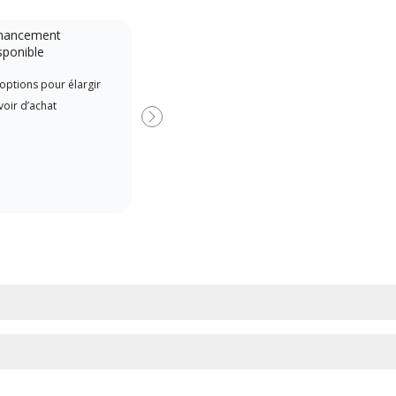
nancement
Système sans conduit
sponible
Lennox Powered by Samsung
Les 
options pour élargir
Dealer est un dépositaire Lennox
indé
oir d’achat
Premier Dealer spécialement
form
Suivant
formé et engagé à fournir un
Lenn
service et une assistance experts
cours
pour les systèmes système sans
l’ins
conduit à haute efficacité.
comm