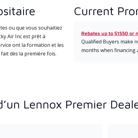
sitaire
Current Pro
tes ou que vous souhaitiez
Rebates up to $1550 or 
y Air Inc est prêt à
Qualified Buyers make no
vice ont la formation et les
months when financing 
fait dès la première fois.
d’un Lennox Premier Deal