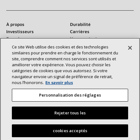
À propos
Durabilité
Investisseurs
Carrières
Fournisseurs
Nous contacter
Salle de presse
Ce site Web utilise des cookies et des technologies
similaires pour prendre en charge le fonctionnement du
site, comprendre comment nos services sont utilisés et
améliorer votre expérience. Vous pouvez choisir les
catégories de cookies que vous autorisez. Si votre
Communiquez avec nous :
navigateur envoie un signal de préférence de retrait,
nous l’honorons.
En savoir plus
Personnalisation des réglages
Rejeter tous les
©2026 Lennox International Inc.
Plan du site
Déclaration d’accessibilité
Confidentialité
Trouvez un dépositaire Lennox près de chez vous
cookies acceptés
Conditions générales