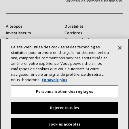
Services de comptes nationaux
À propos
Durabilité
Investisseurs
Carrières
Fournisseurs
Nous contacter
Salle de presse
Ce site Web utilise des cookies et des technologies
similaires pour prendre en charge le fonctionnement du
site, comprendre comment nos services sont utilisés et
améliorer votre expérience. Vous pouvez choisir les
catégories de cookies que vous autorisez. Si votre
Communiquez avec nous :
navigateur envoie un signal de préférence de retrait,
nous l’honorons.
En savoir plus
Personnalisation des réglages
Rejeter tous les
©2026 Lennox International Inc.
Plan du site
Déclaration d’accessibilité
Confidentialité
Trouvez un dépositaire Lennox près de chez vous
cookies acceptés
Conditions générales