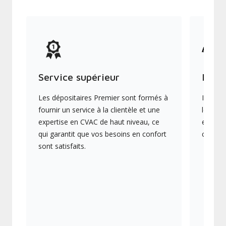
Service supérieur
Produ
Les dépositaires Premier sont formés à
Ils off
fournir un service à la clientèle et une
les plu
expertise en CVAC de haut niveau, ce
en éner
qui garantit que vos besoins en confort
collect
sont satisfaits.