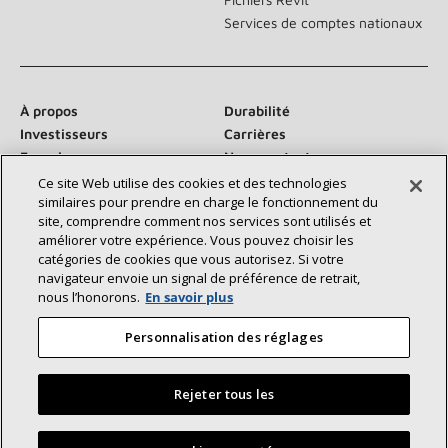
Services de comptes nationaux
À propos
Durabilité
Investisseurs
Carrières
Fournisseurs
Nous contacter
Salle de presse
Ce site Web utilise des cookies et des technologies
similaires pour prendre en charge le fonctionnement du
site, comprendre comment nos services sont utilisés et
améliorer votre expérience. Vous pouvez choisir les
catégories de cookies que vous autorisez. Si votre
Communiquez avec nous :
navigateur envoie un signal de préférence de retrait,
nous l’honorons.
En savoir plus
Personnalisation des réglages
Rejeter tous les
©2026 Lennox International Inc.
Plan du site
Déclaration d’accessibilité
Confidentialité
Trouvez un dépositaire Lennox près de chez vous