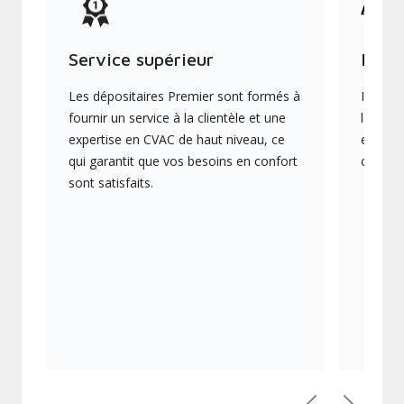
Service supérieur
Produ
Les dépositaires Premier sont formés à
Ils off
fournir un service à la clientèle et une
les plu
expertise en CVAC de haut niveau, ce
en éner
qui garantit que vos besoins en confort
collect
sont satisfaits.