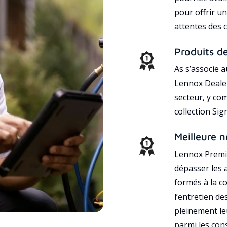
pour offrir un
attentes des c
Produits d
As s’associe 
Lennox Dealer
secteur, y co
collection Si
Meilleure n
Lennox Premie
dépasser les a
formés à la con
l’entretien d
pleinement leu
parmi les co