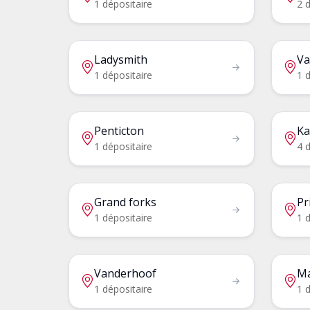
1 dépositaire
2 d
Ladysmith
Va
1 dépositaire
1 d
Penticton
Ka
1 dépositaire
4 d
Grand forks
Pr
1 dépositaire
1 d
Vanderhoof
Ma
1 dépositaire
1 d