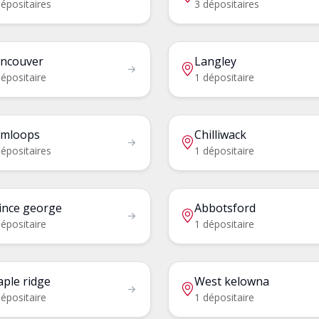
épositaires
3 dépositaires
ncouver
Langley
épositaire
1 dépositaire
mloops
Chilliwack
épositaires
1 dépositaire
ince george
Abbotsford
épositaire
1 dépositaire
ple ridge
West kelowna
épositaire
1 dépositaire