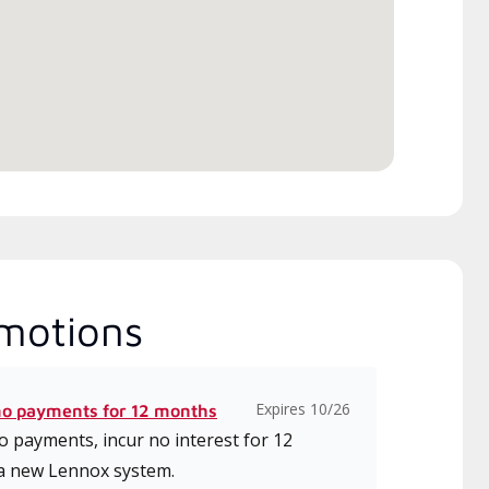
motions
Expires 10/26
no payments for 12 months
 payments, incur no interest for 12
a new Lennox system.