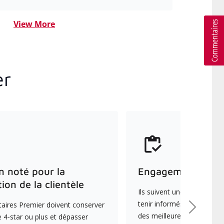
View More
er
n noté pour la
Engagement envers
tion de la clientèle
Ils suivent une formation 
tenir informés des dernièr
aires Premier doivent conserver
Suivant
des meilleures pratiques e
 4-star ou plus et dépasser