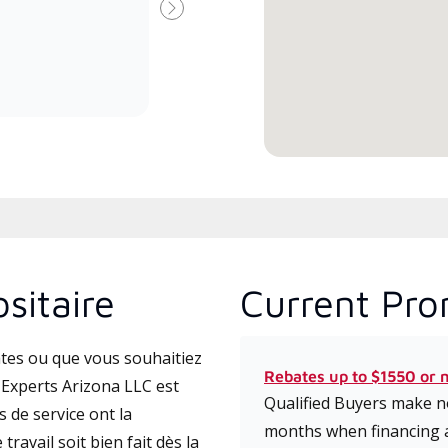
Premier Dealer spécialement
Suivant
formé et engagé à fournir un
service et une assistance experts
pour les systèmes système sans
conduit à haute efficacité.
sitaire
Current Pro
tes ou que vous souhaitiez
Rebates up to $1550 or 
Experts Arizona LLC est
Qualified Buyers make no
 de service ont la
months when financing 
travail soit bien fait dès la