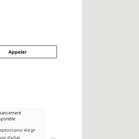
Appeler
nancement
Système sans conduit
sponible
Lennox Powered by Samsung
options pour élargir
Offe
Dealer est un dépositaire Lennox
oir d’achat
when