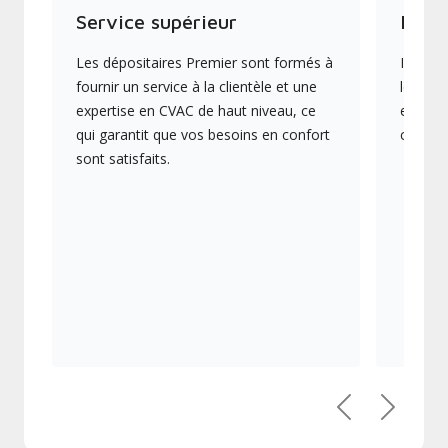
Service supérieur
Produ
Les dépositaires Premier sont formés à
Ils off
fournir un service à la clientèle et une
les plu
expertise en CVAC de haut niveau, ce
en éner
qui garantit que vos besoins en confort
collect
sont satisfaits.
Précédent
Suivant