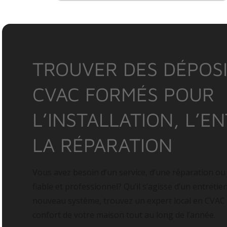
TROUVER DES DÉPOSI
CVAC FORMÉS POUR
L’INSTALLATION, L’E
LA RÉPARATION
Vous avez besoin d’un service, d’une réparation ou
fiable et professionnel? Qu’il s’agisse d’un entretie
nouveau système, trouvez un expert local en CVAC
confort de votre maison tout au long de l’année.