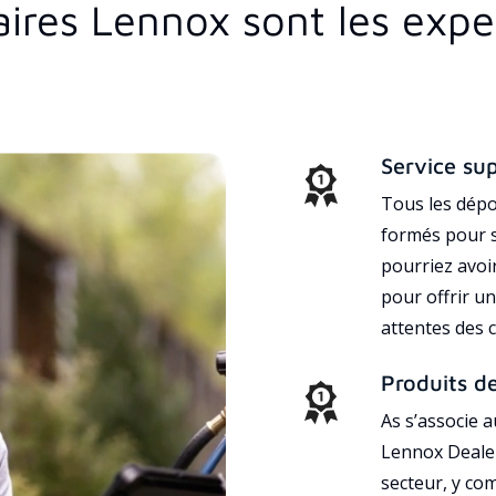
aires Lennox sont les exp
a
Service su
Tous les dépo
formés pour s
pourriez avoi
pour offrir un
attentes des c
Produits d
As s’associe 
Lennox Dealer
secteur, y co