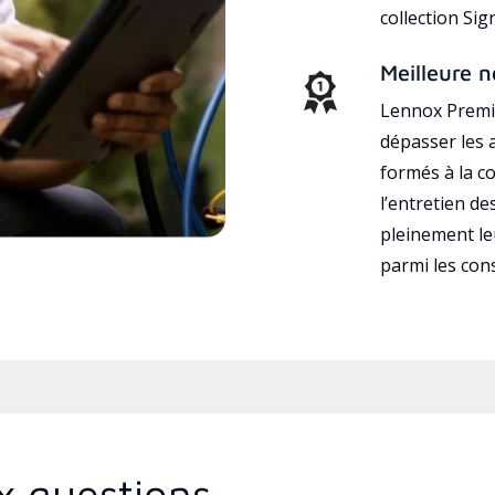
collection Si
Meilleure n
Lennox Premie
dépasser les a
formés à la con
l’entretien d
pleinement leu
parmi les co
x questions