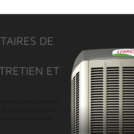
TAIRES DE
NTRETIEN ET
 d’une installation de CVAC
n de routine ou d’un tout
 Lennox pour assurer le