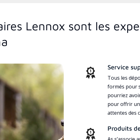
aires Lennox sont les exp
ma
Service su
Tous les dépo
formés pour s
pourriez avoi
pour offrir un
attentes des c
Produits d
As s’associe 