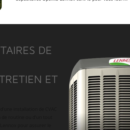
TAIRES DE
NTRETIEN ET
 d’une installation de CVAC
n de routine ou d’un tout
 Lennox pour assurer le