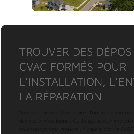
TROUVER DES DÉPOSI
CVAC FORMÉS POUR
L’INSTALLATION, L’E
LA RÉPARATION
Vous avez besoin d’un service, d’une réparation ou
fiable et professionnel? Qu’il s’agisse d’un entretie
nouveau système, trouvez un expert local en CVAC