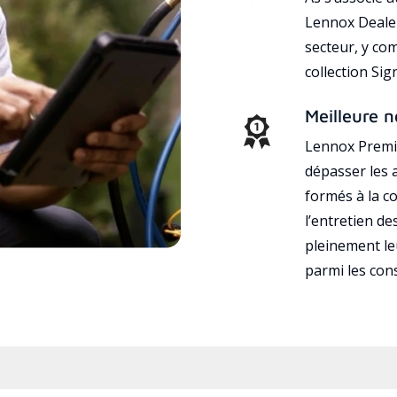
Lennox Dealer
secteur, y co
collection Si
Meilleure n
Lennox Premie
dépasser les a
formés à la con
l’entretien d
pleinement leu
parmi les co