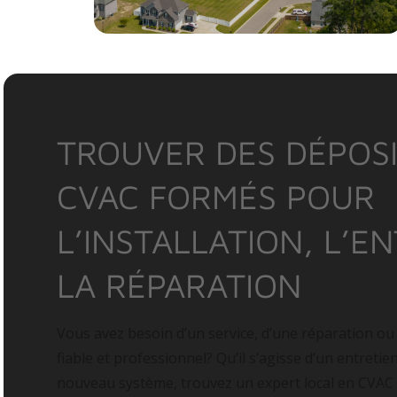
TROUVER DES DÉPOSI
CVAC FORMÉS POUR
L’INSTALLATION, L’E
LA RÉPARATION
Vous avez besoin d’un service, d’une réparation ou
fiable et professionnel? Qu’il s’agisse d’un entretie
nouveau système, trouvez un expert local en CVAC