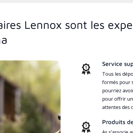
aires Lennox sont les exp
ma
Service su
Tous les dépo
formés pour s
pourriez avoi
pour offrir un
attentes des c
Produits d
As s’associe 