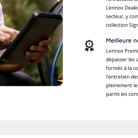
Lennox Dealer
secteur, y co
collection Si
Meilleure n
Lennox Premie
dépasser les a
formés à la con
l’entretien d
pleinement leu
parmi les co