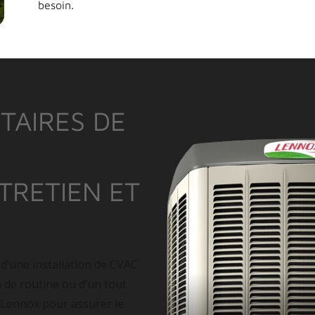
besoin.
TAIRES DE
NTRETIEN ET
 d’une installation de CVAC
n de routine ou d’un tout
 Lennox pour assurer le