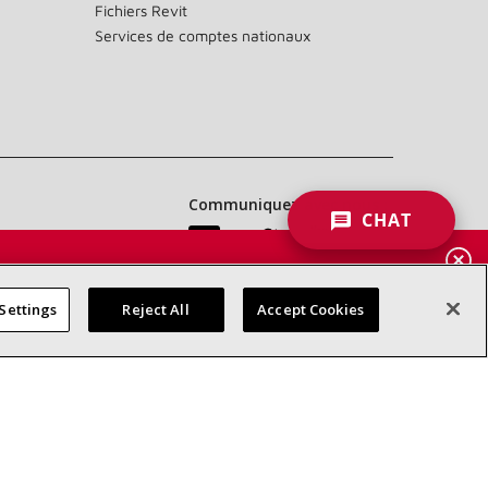
Fichiers Revit
Services de comptes nationaux
Communiquez avec nous :
CHAT
 DES
RES
Settings
Reject All
Accept Cookies
d’accessibilité
Confidentialité
Conditions générales