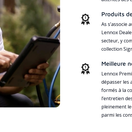
Produits d
As s’associe 
Lennox Dealer
secteur, y co
collection Si
Meilleure n
Lennox Premie
dépasser les a
formés à la con
l’entretien d
pleinement leu
parmi les co