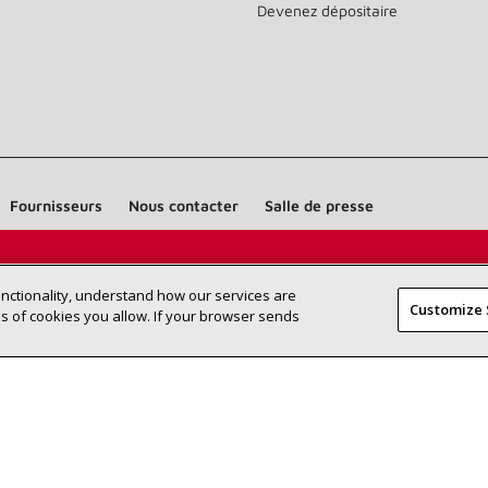
Devenez dépositaire
Fournisseurs
Nous contacter
Salle de presse
Trouvez un dépositaire Lennox près
RECHERCHE
unctionality, understand how our services are
DÉPOSITAI
Customize 
de chez vous
 of cookies you allow. If your browser sends
©2026 Lennox International Inc.
Plan du site
Déclaration 