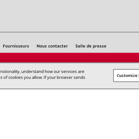
Fournisseurs
Nous contacter
Salle de presse
Trouvez un dépositaire Lennox près
RECHERCHE
unctionality, understand how our services are
DÉPOSITAI
Customize 
de chez vous
 of cookies you allow. If your browser sends
©2026 Lennox International Inc.
Plan du site
Déclaration 