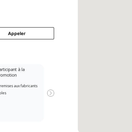
Appeler
rticipant à la
Homologué NATE
romotion
Excellence technicien en
remises aux fabricants
Amérique du Nord (NATE)
bles
Next