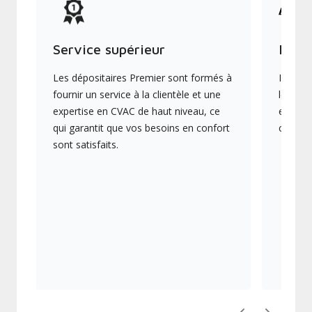
Service supérieur
Produ
Les dépositaires Premier sont formés à
Ils off
fournir un service à la clientèle et une
les plu
expertise en CVAC de haut niveau, ce
en éner
qui garantit que vos besoins en confort
collect
sont satisfaits.