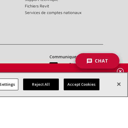
Fichiers Revit
Services de comptes nationaux
Communiquez avec nous :
CHAT
 DES
RES
Settings
Reject All
Accept Cookies
d’accessibilité
Confidentialité
Conditions générales