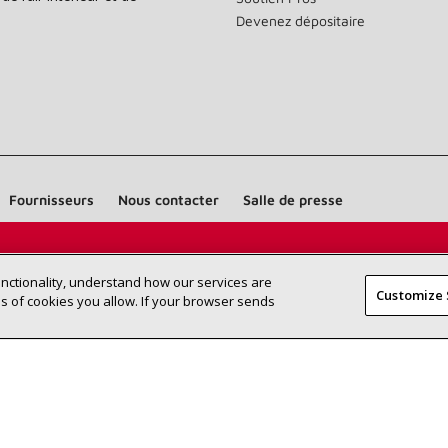
Devenez dépositaire
Fournisseurs
Nous contacter
Salle de presse
Trouvez un dépositaire Lennox près
RECHERCHE
unctionality, understand how our services are
DÉPOSITAI
Customize 
de chez vous
 of cookies you allow. If your browser sends
©2026 Lennox International Inc.
Plan du site
Déclaration 