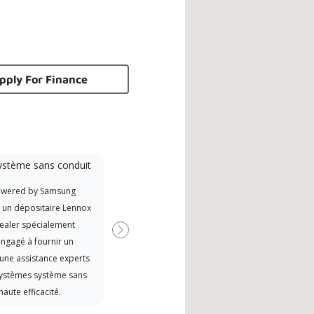
pply For Finance
ystème sans conduit
Participant à la
promotion
owered by Samsung
Offre des remises aux fabricants
t un dépositaire Lennox
si disponibles
ealer spécialement
Suivant
ngagé à fournir un
 une assistance experts
systèmes système sans
haute efficacité.