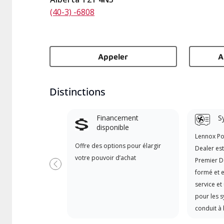
(40-3) -6808
Appeler
A
Distinctions
Financement
S
disponible
Lennox P
Offre des options pour élargir
Dealer es
votre pouvoir d’achat
Premier D
Précédent
formé et e
service et
pour les 
conduit à 