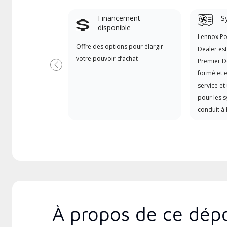
Financement
S
disponible
Lennox P
Offre des options pour élargir
Dealer es
votre pouvoir d’achat
Premier D
Précédent
formé et e
service et
pour les 
conduit à 
À propos de ce dépo