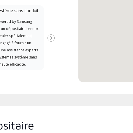
ystème sans conduit
Participant à la
promotion
owered by Samsung
Offre des remises aux fabricants
t un dépositaire Lennox
si disponibles
ealer spécialement
Suivant
ngagé à fournir un
 une assistance experts
systèmes système sans
haute efficacité.
sitaire