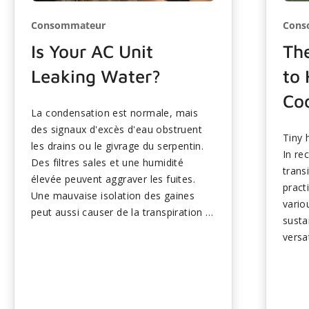
Consommateur
Cons
Is Your AC Unit
Th
Leaking Water?
to 
Co
La condensation est normale, mais
des signaux d'excès d'eau obstruent
Tiny 
les drains ou le givrage du serpentin.
In re
Des filtres sales et une humidité
trans
élevée peuvent aggraver les fuites.
pract
Une mauvaise isolation des gaines
vario
peut aussi causer de la transpiration à
susta
proximité des évents. Les solutions
versa
rapides comprennent le nettoyage des
them 
drains et le remplacement des filtres.
are a
Les fuites persistantes nécessitent
space
une attention professionnelle pour
housin